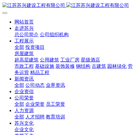
网站首页
走进苏兴
总公司简介
公司组织机构
工程展示
全部
投资项目
房屋建筑
超高层建筑
公用建筑
工业厂房
星级酒店
市政工程
基础设施
装饰装修
钢结构
古建筑
园林绿化
劳
务运营
精品工程
新闻资讯
全部
公司动态
业界资讯
企业资信
公司荣誉
全部
企业荣誉
员工荣誉
人力资源
全部
人才招聘
教育培训
苏兴文化
企业文化