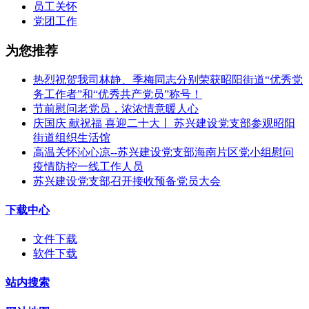
员工关怀
党团工作
为您推荐
热烈祝贺我司林静、季梅同志分别荣获昭阳街道“优秀党
务工作者”和“优秀共产党员”称号！
节前慰问老党员，浓浓情意暖人心
庆国庆 献祝福 喜迎二十大丨 苏兴建设党支部参观昭阳
街道组织生活馆
高温关怀沁心凉--苏兴建设党支部海南片区党小组慰问
疫情防控一线工作人员
苏兴建设党支部召开接收预备党员大会
下载中心
文件下载
软件下载
站内搜索