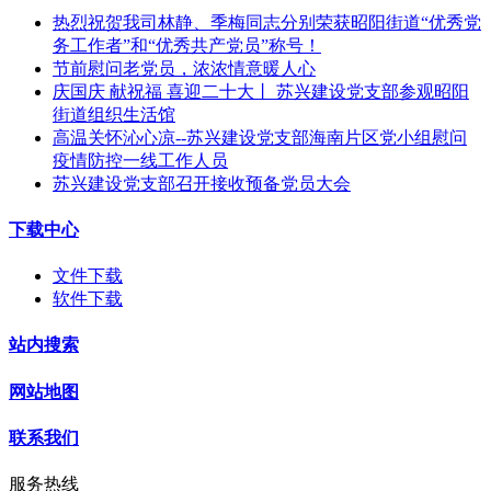
热烈祝贺我司林静、季梅同志分别荣获昭阳街道“优秀党
务工作者”和“优秀共产党员”称号！
节前慰问老党员，浓浓情意暖人心
庆国庆 献祝福 喜迎二十大丨 苏兴建设党支部参观昭阳
街道组织生活馆
高温关怀沁心凉--苏兴建设党支部海南片区党小组慰问
疫情防控一线工作人员
苏兴建设党支部召开接收预备党员大会
下载中心
文件下载
软件下载
站内搜索
网站地图
联系我们
服务热线