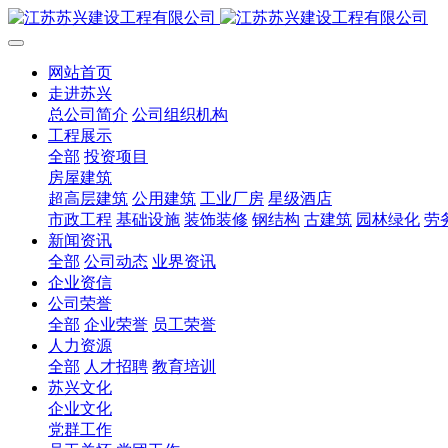
网站首页
走进苏兴
总公司简介
公司组织机构
工程展示
全部
投资项目
房屋建筑
超高层建筑
公用建筑
工业厂房
星级酒店
市政工程
基础设施
装饰装修
钢结构
古建筑
园林绿化
劳
新闻资讯
全部
公司动态
业界资讯
企业资信
公司荣誉
全部
企业荣誉
员工荣誉
人力资源
全部
人才招聘
教育培训
苏兴文化
企业文化
党群工作