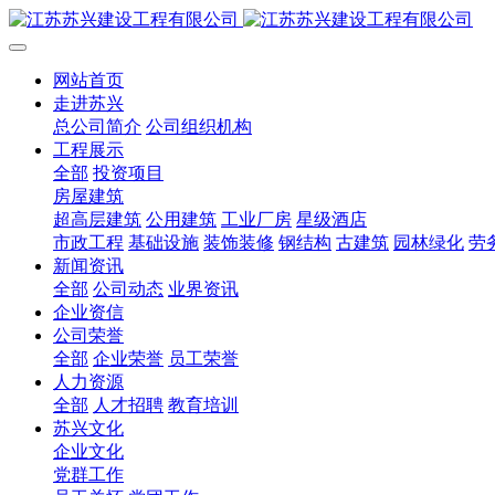
网站首页
走进苏兴
总公司简介
公司组织机构
工程展示
全部
投资项目
房屋建筑
超高层建筑
公用建筑
工业厂房
星级酒店
市政工程
基础设施
装饰装修
钢结构
古建筑
园林绿化
劳
新闻资讯
全部
公司动态
业界资讯
企业资信
公司荣誉
全部
企业荣誉
员工荣誉
人力资源
全部
人才招聘
教育培训
苏兴文化
企业文化
党群工作