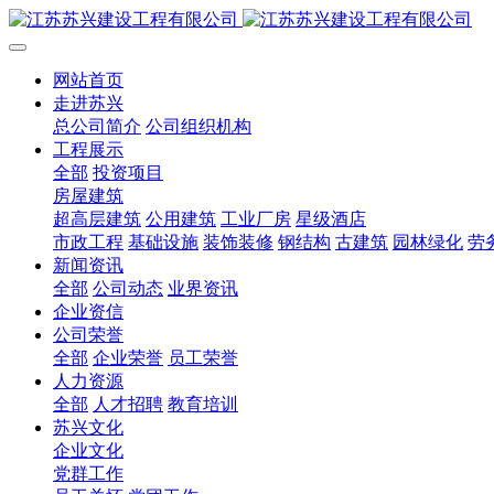
网站首页
走进苏兴
总公司简介
公司组织机构
工程展示
全部
投资项目
房屋建筑
超高层建筑
公用建筑
工业厂房
星级酒店
市政工程
基础设施
装饰装修
钢结构
古建筑
园林绿化
劳
新闻资讯
全部
公司动态
业界资讯
企业资信
公司荣誉
全部
企业荣誉
员工荣誉
人力资源
全部
人才招聘
教育培训
苏兴文化
企业文化
党群工作