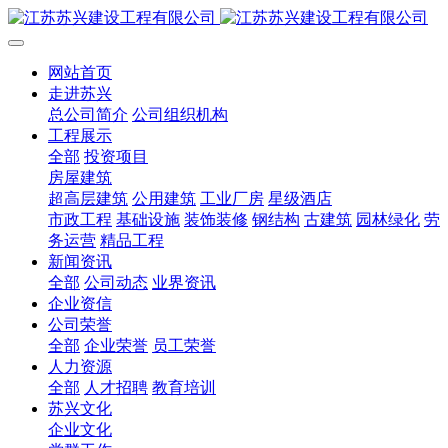
网站首页
走进苏兴
总公司简介
公司组织机构
工程展示
全部
投资项目
房屋建筑
超高层建筑
公用建筑
工业厂房
星级酒店
市政工程
基础设施
装饰装修
钢结构
古建筑
园林绿化
劳
务运营
精品工程
新闻资讯
全部
公司动态
业界资讯
企业资信
公司荣誉
全部
企业荣誉
员工荣誉
人力资源
全部
人才招聘
教育培训
苏兴文化
企业文化