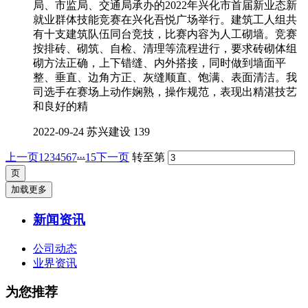
局、市监局、交通局承办的2022年兴化市首届新业态新
就业群体技能竞赛在兴化吾悦广场举行。建筑工人组共
有十支建筑队伍同台竞技，比赛内容为人工砌墙。竞赛
按排砖、砌筑、自检、清理等流程进行，要求砖砌体组
砌方法正确，上下错缝、内外搭接，同时做到墙面平
整、垂直、边角方正、灰缝顺直、饱满、表面清洁。我
司选手在赛场上动作娴熟，操作规范，表现出精湛技艺
和良好的精
2022-09-24
苏兴建设
139
...
上一页
1
2
3
4
5
6
7
15
下一页
转至第
加载更多
新闻资讯
公司动态
业界资讯
为您推荐