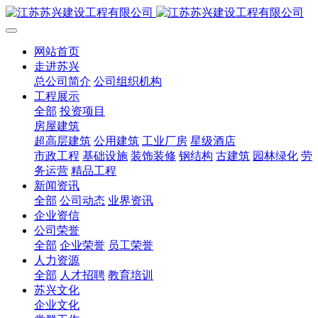
网站首页
走进苏兴
总公司简介
公司组织机构
工程展示
全部
投资项目
房屋建筑
超高层建筑
公用建筑
工业厂房
星级酒店
市政工程
基础设施
装饰装修
钢结构
古建筑
园林绿化
劳
务运营
精品工程
新闻资讯
全部
公司动态
业界资讯
企业资信
公司荣誉
全部
企业荣誉
员工荣誉
人力资源
全部
人才招聘
教育培训
苏兴文化
企业文化