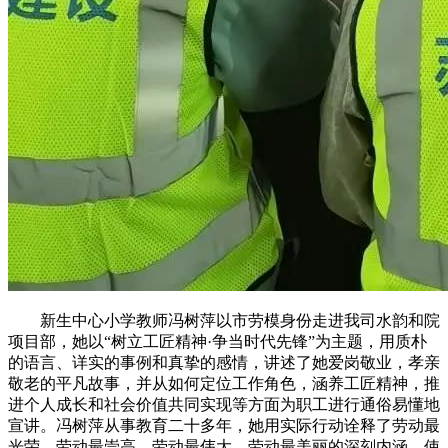
新生中心小学教师冯树萍以市劳模身份走进我司水韵和院
项目部，她以“树立工匠精神·争当时代先锋”为主题，用质朴
的语言、详实的事例和真挚的感情，讲述了她爱岗敬业，孝亲
敬老的平凡故事，并从如何定位工作角色，涵养工匠精神，推
进个人成长和社会价值共同实现等方面为职工进行通俗易懂地
宣讲。冯树萍从事教育二十多年，她用实际行动诠释了劳动最
光荣、劳动最崇高、劳动最伟大、劳动最美丽的深刻内涵，使