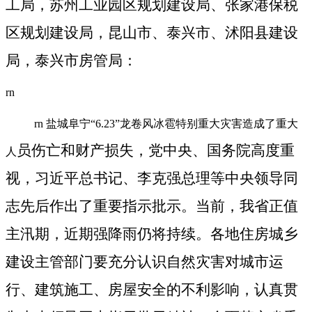
工局，
苏州工业园区规划建设局、张家港保税
区规划建设局，昆山市、泰兴市、沭阳县建设
局，泰兴市房管局：
rn
rn 盐城阜宁“6.23”龙卷风冰雹特别重大灾害造成了重大
员伤
亡和
财产损
失，党中央、国
务
院高度重
人
视
，
习
近平
总书记
、
李克
强总
理等中央
领导
同
志先后作出了重要指示批示。
当前，我省正值
主汛期，近期强降雨仍将持续。各地住房城乡
建设主管部门要充分认识自然灾害对城市运
行、建筑施工、房屋安全的不利影响，
认
真
贯