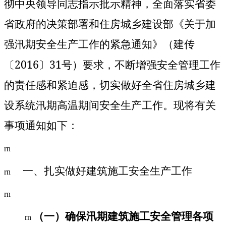
彻
中央
领导
同志指示批示精神，全面
落实
省委
省政府的决策部署和住房城乡建设部《关于加
强汛期安全生产工作的紧急通知》（建传
〔2016〕31号）
要求，不断
增强安全管理工作
的责任感和紧迫感，切实
做好全省住房城
乡
建
设
系
统
汛期高温期间安
全生
产
工作。
现
将有关
事
项
通知如下
：
rn
一、
扎实做好建筑施工安全生产工作
rn
rn
（一）确保汛期建筑施工安全管理各项
rn