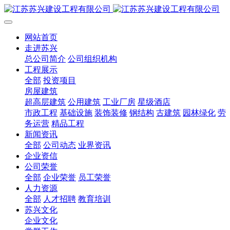
网站首页
走进苏兴
总公司简介
公司组织机构
工程展示
全部
投资项目
房屋建筑
超高层建筑
公用建筑
工业厂房
星级酒店
市政工程
基础设施
装饰装修
钢结构
古建筑
园林绿化
劳
务运营
精品工程
新闻资讯
全部
公司动态
业界资讯
企业资信
公司荣誉
全部
企业荣誉
员工荣誉
人力资源
全部
人才招聘
教育培训
苏兴文化
企业文化