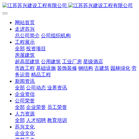
网站首页
走进苏兴
总公司简介
公司组织机构
工程展示
全部
投资项目
房屋建筑
超高层建筑
公用建筑
工业厂房
星级酒店
市政工程
基础设施
装饰装修
钢结构
古建筑
园林绿化
劳
务运营
精品工程
新闻资讯
全部
公司动态
业界资讯
企业资信
公司荣誉
全部
企业荣誉
员工荣誉
人力资源
全部
人才招聘
教育培训
苏兴文化
企业文化