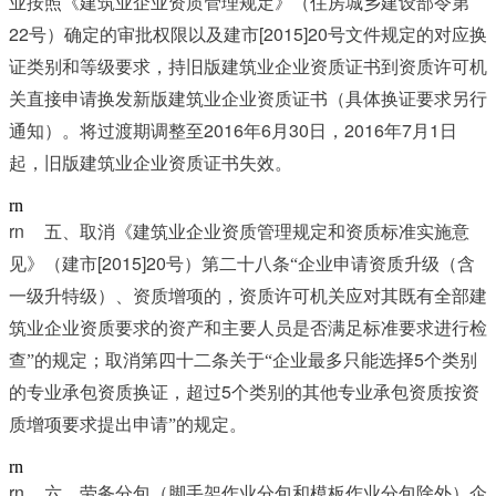
业按照《建筑业企业资质管理规定》（住房城乡建设部令第
22
[2015]20
号）确定的审批权限以及建市
号文件规定的对应换
证类别和等级要求，持旧版建筑业企业资质证书到资质许可机
关直接申请换发新版建筑业企业资质证书（具体换证要求另行
2016
6
30
2016
7
1
通知）。将过渡期调整至
年
月
日，
年
月
日
起，旧版建筑业企业资质证书失效。
rn
rn	
五、取消《建筑业企业资质管理规定和资质标准实施意
[2015]20
见》（建市
号）第二十八条“企业申请资质升级（含
一级升特级）、资质增项的，资质许可机关应对其既有全部建
筑业企业资质要求的资产和主要人员是否满足标准要求进行检
5
查”的规定；取消第四十二条关于“企业最多只能选择
个类别
5
的专业承包资质换证，超过
个类别的其他专业承包资质按资
质增项要求提出申请”的规定。
rn
rn	
六、劳务分包（脚手架作业分包和模板作业分包除外）企