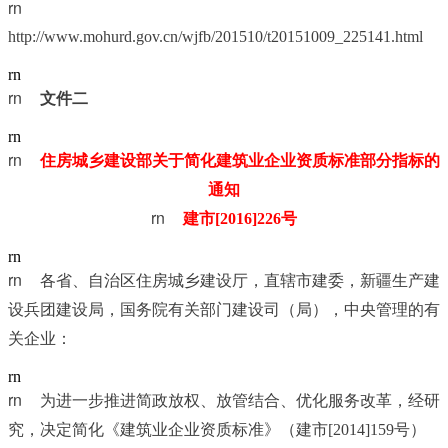
rn	
http://www.mohurd.gov.cn/wjfb/201510/t20151009_225141.html
rn
rn	
文件二
rn
rn	
住房城乡建设部关于简化建筑业企业资质标准部分指标的
通知
rn	
建市[2016]226号
rn
rn	
各省、自治区住房城乡建设厅，直辖市建委，新疆生产建
设兵团建设局，国务院有关部门建设司（局），中央管理的有
关企业：
rn
rn	
为进一步推进简政放权、放管结合、优化服务改革，经研
究，决定简化《建筑业企业资质标准》（建市[2014]159号）