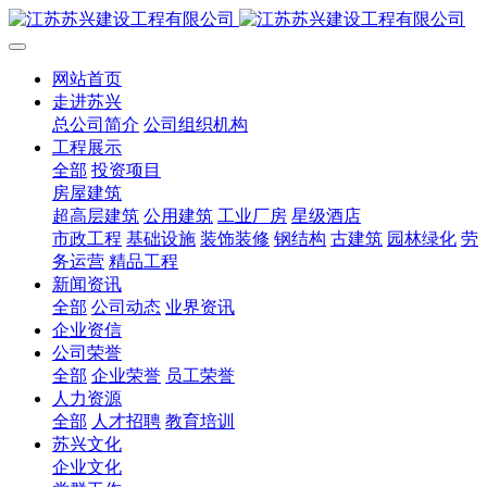
网站首页
走进苏兴
总公司简介
公司组织机构
工程展示
全部
投资项目
房屋建筑
超高层建筑
公用建筑
工业厂房
星级酒店
市政工程
基础设施
装饰装修
钢结构
古建筑
园林绿化
劳
务运营
精品工程
新闻资讯
全部
公司动态
业界资讯
企业资信
公司荣誉
全部
企业荣誉
员工荣誉
人力资源
全部
人才招聘
教育培训
苏兴文化
企业文化