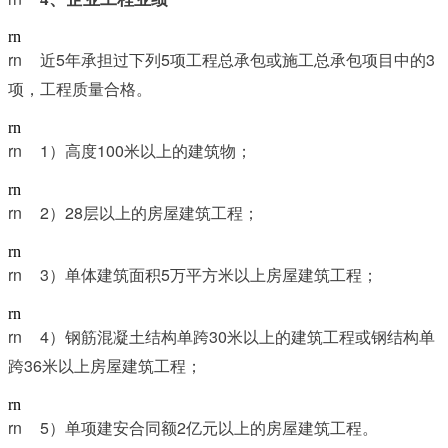
rn
rn	
5
5
3
近
年承担过下列
项工程总承包或施工总承包项目中的
项，工程质量合格。
rn
rn	1
100
）高度
米以上的建筑物；
rn
rn	2
28
）
层以上的房屋建筑工程；
rn
rn	3
5
）单体建筑面积
万平方米以上房屋建筑工程；
rn
rn	4
30
）钢筋混凝土结构单跨
米以上的建筑工程或钢结构单
36
跨
米以上房屋建筑工程；
rn
rn	5
2
）单项建安合同额
亿元以上的房屋建筑工程。