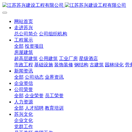
网站首页
走进苏兴
总公司简介
公司组织机构
工程展示
全部
投资项目
房屋建筑
超高层建筑
公用建筑
工业厂房
星级酒店
市政工程
基础设施
装饰装修
钢结构
古建筑
园林绿化
劳
新闻资讯
全部
公司动态
业界资讯
企业资信
公司荣誉
全部
企业荣誉
员工荣誉
人力资源
全部
人才招聘
教育培训
苏兴文化
企业文化
党群工作