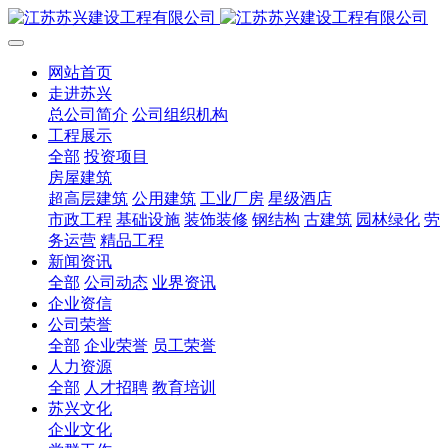
网站首页
走进苏兴
总公司简介
公司组织机构
工程展示
全部
投资项目
房屋建筑
超高层建筑
公用建筑
工业厂房
星级酒店
市政工程
基础设施
装饰装修
钢结构
古建筑
园林绿化
劳
务运营
精品工程
新闻资讯
全部
公司动态
业界资讯
企业资信
公司荣誉
全部
企业荣誉
员工荣誉
人力资源
全部
人才招聘
教育培训
苏兴文化
企业文化