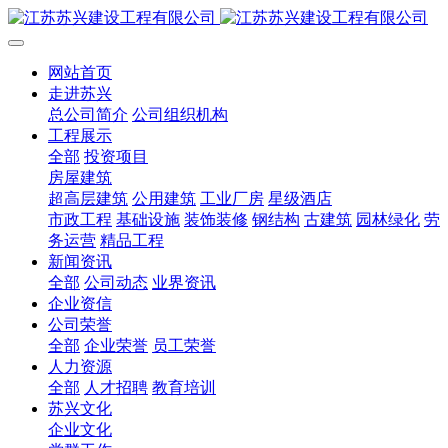
网站首页
走进苏兴
总公司简介
公司组织机构
工程展示
全部
投资项目
房屋建筑
超高层建筑
公用建筑
工业厂房
星级酒店
市政工程
基础设施
装饰装修
钢结构
古建筑
园林绿化
劳
务运营
精品工程
新闻资讯
全部
公司动态
业界资讯
企业资信
公司荣誉
全部
企业荣誉
员工荣誉
人力资源
全部
人才招聘
教育培训
苏兴文化
企业文化