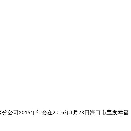
南分公司
年年会在
2016
年
1
月
23
日海口市宝发幸福
2015