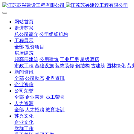
网站首页
走进苏兴
总公司简介
公司组织机构
工程展示
全部
投资项目
房屋建筑
超高层建筑
公用建筑
工业厂房
星级酒店
市政工程
基础设施
装饰装修
钢结构
古建筑
园林绿化
劳
新闻资讯
全部
公司动态
业界资讯
企业资信
公司荣誉
全部
企业荣誉
员工荣誉
人力资源
全部
人才招聘
教育培训
苏兴文化
企业文化
党群工作