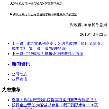
3.
营业税改征增值税试点过渡政策的规定
4.
跨境应
税行为适用增值税零税率和免税政策的规定
财政部
国家税务总局
2016
年
3
月
23
日
上一篇
: 建筑业低利润率，又遇营改增，如何堵塞项目
成本"跑、冒、滴、漏"管理黑洞
下一篇
: PPP模式为建筑企业转型指明方向
新闻资讯
公司动态
业界资讯
为您推荐
喜讯！热烈祝贺我司获得两项实用新型专利证书！
践行企业责任 为爱益起奔跑丨我司踊跃参加“520夜