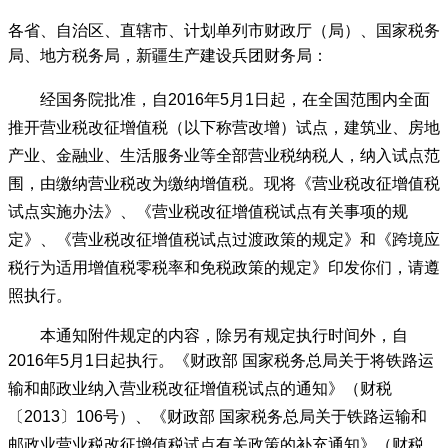
各省、自治区、直辖市、计划单列市财政厅（局）、国家税务
局、地方税务局，新疆生产建设兵团财务局：
经国务院批准，自
2016
年
5
月
1
日起，在全国范围内全面
推开营业税改征增值税（以下称营改增）试点，建筑业、房地
产业、金融业、生活服务业等全部营业税纳税人，纳入试点范
围，由缴纳营业税改为缴纳增值税。现将《营业税改征增值税
试点实施办法》、《营业税改征增值税试点有关事项的规
定》、《营业税改征增值税试点过渡政策的规定》和《跨境应
税行为适用增值税零税率和免税政策的规定》印发你们，请遵
照执行。
本通知附件规定的内容，除另有规定执行时间外，自
2016
年
5
月
1
日起执行。《财政部
国家税务总局关于将铁路运
输和邮政业纳入营业税改征增值税试点的通知》（财税
〔
2013
〕
106
号）、《财政部
国家税务总局关于铁路运输和
邮政业营业税改征增值税试点有关政策的补充通知》（财税