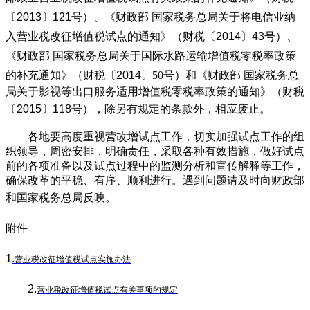
〔
2013
〕
121
号）、《财政部
国家税务总局关于将电信业纳
入营业税改征增值税试点的通知》（财税〔
2014
〕
43
号）、
《财政部
国家税务总局关于国际水路运输增值税零税率政策
的补充通知》（财税〔
2014
〕
50
号）和《财政部
国家税务总
局关于影视等出口服务适用增值税零税率政策的通知》（财税
〔
2015
〕
118
号），除另有规定的条款外，相应废止。
各地要高度重视营改增试点工作，切实加强试点工作的组
织领导，周密安排，明确责任，采取各种有效措施，做好试点
前的各项准备以及试点过程中的监测分析和宣传解释等工作，
确保改革的平稳、有序、顺利进行。遇到问题请及时向财政部
和国家税务总局反映。
附件
1
.
营业税改征增值税试点实施办法
2.
营业税改征增值税试点有关事项的规定