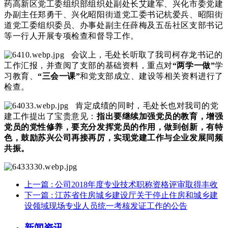
药高新区党工委组织部组织处副处长艾建军、兴化市委党建
办副主任郑勇干、兴化昭阳街道党工委书记杭爱兵、昭阳街
道党工委组织委员、办事处副主任薛梅及五岳社区支部书记
等一行人开展专项检查和督导工作。
会议上，毛处长听取了我司柯存龙书记的
工作汇报，并查阅了支部的基础资料，重点对
“两学一做”
学
习教育、
“三会一课”
和党支部成立、建设等相关资料进行了
检查。
肯定成绩的同时，毛处长也对我司的党
建工作提出了宝贵意见：
指出要继续加强党员的教育，增强
党员的党性修养，要充分发挥党员的作用，做到创新，有特
色，鼓励苏兴公司再接再厉，实现党建工作与企业发展同频
共振。
上一篇
: 公司2018年度专业技术职称资格评审取得丰收
下一篇
: 江苏省住房城乡建设厅关于停止住房和城乡建
设领域现场专业人员统一考核发证工作的公告
新闻资讯