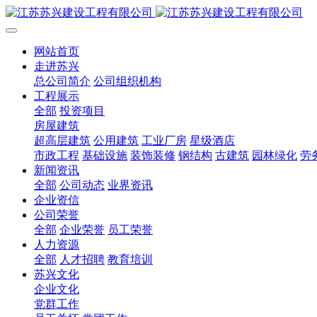
网站首页
走进苏兴
总公司简介
公司组织机构
工程展示
全部
投资项目
房屋建筑
超高层建筑
公用建筑
工业厂房
星级酒店
市政工程
基础设施
装饰装修
钢结构
古建筑
园林绿化
劳
新闻资讯
全部
公司动态
业界资讯
企业资信
公司荣誉
全部
企业荣誉
员工荣誉
人力资源
全部
人才招聘
教育培训
苏兴文化
企业文化
党群工作