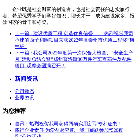
企业既是社会财富的创造者，也是社会责任的忠实履行
者。希望优秀学子们学好知识，增长才干，成为建设家乡、报
效国家的骨干和栋梁。
上一篇
: 建设优质工程 创造优良信誉 ——热烈祝贺我司
承建的西子和园项目荣获2022年度泰州市优质工程奖“梅
兰杯”
下一篇
: 我公司2022年度第一次综合大检查、“安全生产
月”活动总结会暨"郑州普洛斯30万件汽车零部件及配件
项目"观摩会圆满召开！
新闻资讯
公司动态
业界资讯
为您推荐
喜讯！热烈祝贺我司获得两项实用新型专利证书！
践行企业责任 为爱益起奔跑丨我司踊跃参加“520夜
跑”公益活动